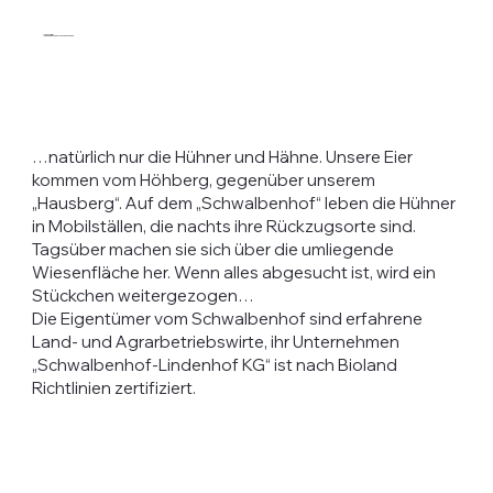
Unsere Eier
– können wir von zu Hause aus sehen
…natürlich nur die Hühner und Hähne. Unsere Eier
kommen vom Höhberg, gegenüber unserem
„Hausberg“. Auf dem „Schwalbenhof“ leben die Hühner
in Mobilställen, die nachts ihre Rückzugsorte sind.
Tagsüber machen sie sich über die umliegende
Wiesenfläche her. Wenn alles abgesucht ist, wird ein
Stückchen weitergezogen…
Die Eigentümer vom Schwalbenhof sind erfahrene
Land- und Agrarbetriebswirte, ihr Unternehmen
„Schwalbenhof-Lindenhof KG“ ist nach Bioland
Richtlinien zertifiziert.