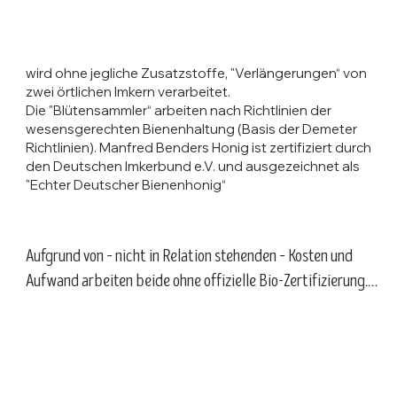
wird ohne jegliche Zusatzstoffe, "Verlängerungen“ von
zwei örtlichen Imkern verarbeitet.
Die "Blütensammler“ arbeiten nach Richtlinien der
wesensgerechten Bienenhaltung (Basis der Demeter
Richtlinien). Manfred Benders Honig ist zertifiziert durch
den Deutschen Imkerbund e.V. und ausgezeichnet als
"Echter Deutscher Bienenhonig“
Aufgrund von – nicht in Relation stehenden – Kosten und 
Aufwand arbeiten beide ohne offizielle Bio-Zertifizierung. 
Beide leisten mit Ihrem Engagement einen nicht zu 
unterschätzenden Beitrag für uns und unsere heimische 
Natur.
