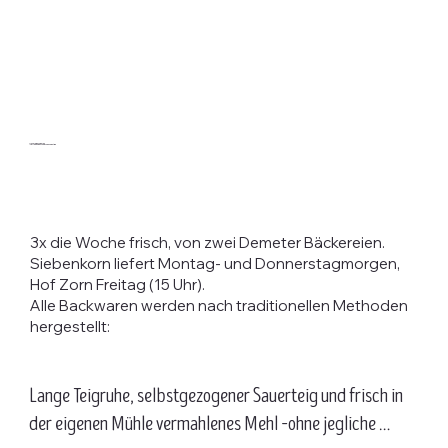
Unsere Backwaren
– für jeden Geschmack das Richtige
3x die Woche frisch, von zwei Demeter Bäckereien.
Siebenkorn liefert Montag- und Donnerstagmorgen,
Hof Zorn Freitag (15 Uhr).
Alle Backwaren werden nach traditionellen Methoden
hergestellt:
Lange Teigruhe, selbstgezogener Sauerteig und frisch in 
der eigenen Mühle vermahlenes Mehl –ohne jegliche 