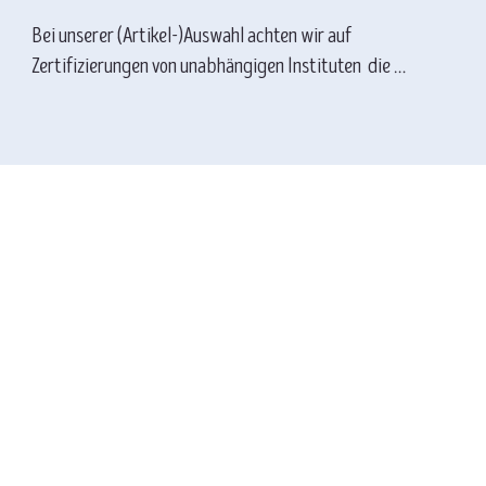
Bei unserer (Artikel-)Auswahl achten wir auf 
Zertifizierungen von unabhängigen Instituten  die 
Produkte nach strengsten Standards/gesetzlichen 
Vorschriften hinsichtlich Gesundheitsverträglichkeit, 
Umweltbelastung und Tierwohl prüfen.

Perfekt, wenn sie auch vegan und frei von Plastik, 
Gentechnik, Nanomaterialien, Bestrahlung und 
Tierversuche sind.

“Greenwashing” findet bei uns keinen Platz!