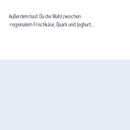
Außerdem hast Du die Wahl zwischen:

-regionalem Frischkäse, Quark und Joghurt

-Rohmilch - Käse

-Käse mit tierischem oder mikrobiellem Lab und

-lactosefreiem Käse.

Mehr Informationen über unsere regionalen 
Käseanbieter erfährst DU im Menü unter ,,unsere 
Lieferanten“