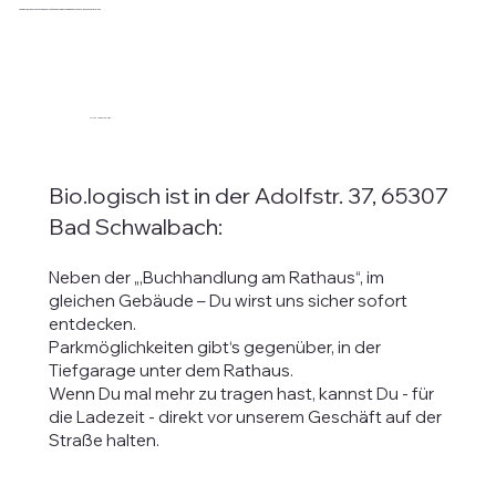
Mehr Informationen über unsere Lieferanten findest du im 
Komm doch (stöbern & shoppen) und freu‘ Dich über die guten Dinge des Lebens– ganz ohne Lieferzeit
Menü unter "unsere Lieferanten“
Wo du uns findest...
Bio.logisch ist in der Adolfstr. 37, 65307
Bad Schwalbach:
Neben der „,Buchhandlung am Rathaus“, im
gleichen Gebäude – Du wirst uns sicher sofort
entdecken.
Parkmöglichkeiten gibt‘s gegenüber, in der
Tiefgarage unter dem Rathaus.
Wenn Du mal mehr zu tragen hast, kannst Du - für
die Ladezeit - direkt vor unserem Geschäft auf der
Straße halten.