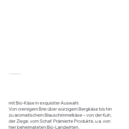
Unsere Käsetheke - (hol Dir) eine Geschmacksexplosion
mit Bio-Käse in exquisiter Auswahl.
Von cremigem Brie über würzigem Bergkäse bis hin
zu aromatischem Blauschimmelkäse – von der Kuh,
der Ziege, vom Schaf. Prämierte Produkte, u.a. von
hier beheimateten Bio-Landwirten.