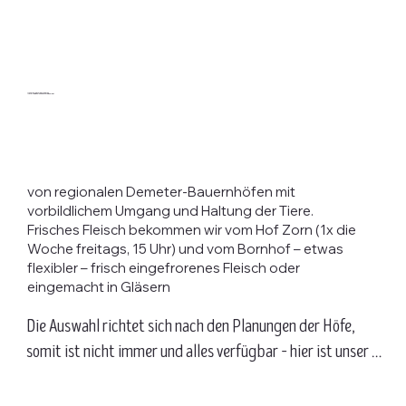
Unsere Fleisch-/Wurstwaren
– total regional und höchste Qualität
von regionalen Demeter-Bauernhöfen mit
vorbildlichem Umgang und Haltung der Tiere.
Frisches Fleisch bekommen wir vom Hof Zorn (1x die
Woche freitags, 15 Uhr) und vom Bornhof – etwas
flexibler – frisch eingefrorenes Fleisch oder
eingemacht in Gläsern
Die Auswahl richtet sich nach den Planungen der Höfe, 
somit ist nicht immer und alles verfügbar – hier ist unser 
Anspruch Gesundheit und Wohl von Mensch und Tier 
entscheidend.
