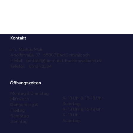
Kontakt
Inh. Markus Mair
Adolfstraße 37, 65307 Bad Schwalbach
E-Mail:
kontakt@biomarkt-badschwalbach.de
Telefon: 06124 2334
Öffnungszeiten
Montag & Dienstag
9- 13 Uhr & 15-18 Uhr
Mittwoch
Ruhetag
Donnerstag &
9- 13 Uhr & 15-18 Uhr
Freitag
9- 13 Uhr
Samstag
Ruhetag
Sonntag